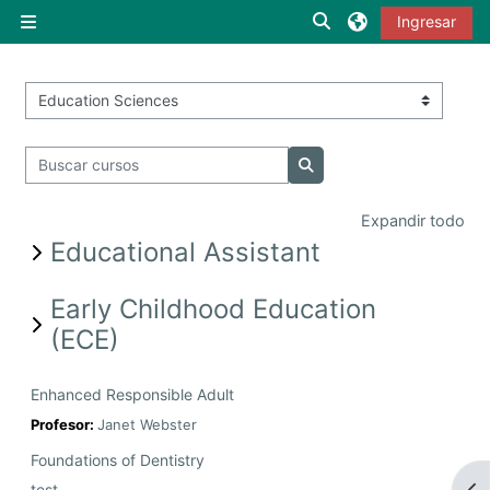
Saltar al contenido principal
Alternar entrada de
Ingresar
Pánel lateral
Categorías
Buscar cursos
Buscar cursos
Expandir todo
Educational Assistant
Early Childhood Education
(ECE)
Enhanced Responsible Adult
Profesor:
Janet Webster
Foundations of Dentistry
Abr
test